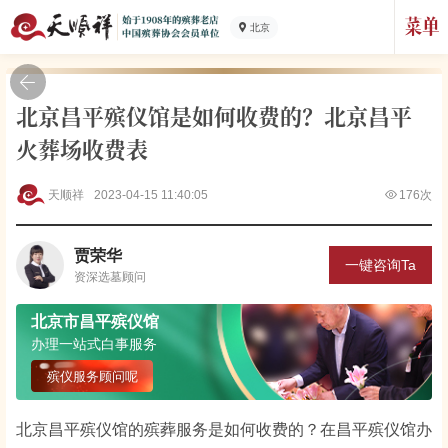
北京
北京昌平殡仪馆是如何收费的？北京昌平
火葬场收费表
天顺祥
2023-04-15 11:40:05
176次
贾荣华
一键咨询Ta
资深
选墓顾问
北京市昌平殡仪馆
办理一站式白事服务
殡仪服务顾问呢
北京昌平殡仪馆的殡葬服务是如何收费的？在昌平殡仪馆办