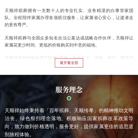
天顺祥殡葬拥有一支数十人的专业扎实、业务精湛的白事管家团
队。全程陪伴家属办理各项殡仪服务，让家属省心安心，让逝者走
的更有尊严。
天顺祥殡葬与全国众多知名合法公墓达成战略合作伙伴，天顺祥让
家属花更少时间、更低的价格购买到中意的福地。
天顺祥殡葬积极布局互联网+工作，已在京东、天猫、淘宝、阿里巴
巴、微商城等电商平台开设品牌旗舰店，并拥有多个综合殡葬信息
网络平台。
服务理念
天顺祥始终秉持着「百年殡葬、天顺传孝」的精神推动文明
治丧、绿色祭扫理念落地、积极响应国家殡葬改革政策导
向，致力做到价格透明，服务更好，提供家属更佳的追思道
别旅程体验。