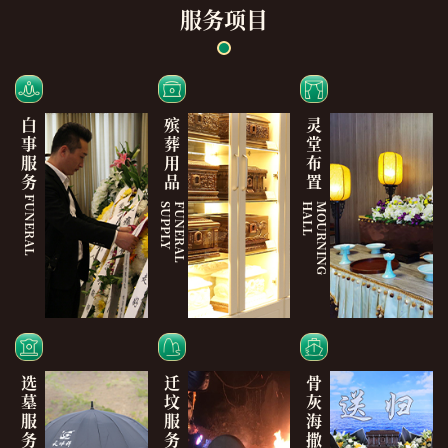
服务项目
白
殡
灵
事
葬
堂
服
用
布
务
品
置
FUNERAL
Y
F
U
N
E
R
A
L
S
U
P
P
L
L
M
O
U
R
N
I
N
G
H
A
L
选
迁
骨
墓
坟
灰
服
服
海
务
务
撒