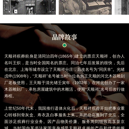
品牌故事
天顺祥殡葬前身是清同治四年(1865年)建立的票庄天顺祥，创办人
名叫王炽，是当时全国闻名的票庄。同治七年后发展的很快，先后
在北京、上海等城市设立了天顺祥分庄，后改名号为“同庆丰”。光绪
戊申(1908年)，“天顺祥”名号被当时一位名为王天顺的河北木器雕刻
厂老板使用，王天顺于清光绪壬寅年（1902年）在河北创办了一家
木器雕刻厂，承包房屋建筑中的木雕活，使用“天顺祥”名号后改行做
寿棺。
上世纪50年代末，我国推行遗体火化后，天顺祥殡葬开始把事业重
心转移到骨灰盒、寿衣及白事服务上来，并把总店搬到了北京，全
面涉足殡葬行业业务。因产品物美价廉、服务周到细致而享誉京
城，当时国内某书法家因亲身感受天顺祥卓越的产品和优质的服