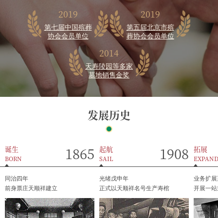
2019
2019
第七届中国殡葬
第五届北京市殡
协会会员单位
葬协会会员单位
2014
天寿陵园等多家
墓地销售金奖
发展历史
1865
1908
诞生
起航
拓展
BORN
SAIL
EXPAN
同治四年
光绪戊申年
业务扩展
前身票庄天顺祥建立
正式以天顺祥名号生产寿棺
开展一站