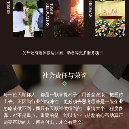
TOMBE
HEISAAR
N
T
O
M
B
R
E
L
O
C
A
T
I
O
另外还有遗体接运回国、助念等更多服务项目...
社会责任与荣誉
每一位天顺祥人，都是一颗菩提种子，用善念灌溉，把爱传
出去。正因为行业的特殊性，更必须去思考哪些是一般企业
忽略或做不到，而只有天顺祥做得到的！事情大小、程度多
寡，都不是重点。重要的是，能以专业与慈悲的心帮助真正
需要帮助的人，所有付出，才会有意义！