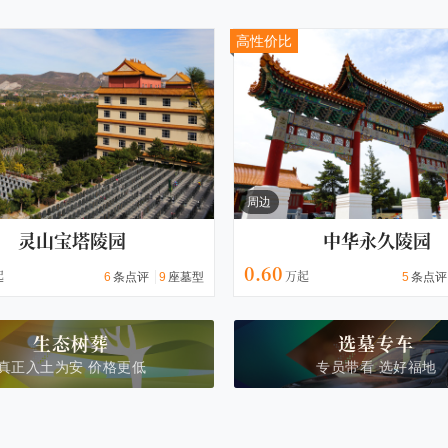
高性价比
周边
灵山宝塔陵园
中华永久陵园
0.60
6
条点评
9
座墓型
5
条点评
生态树葬
选墓专车
真正入土为安 价格更低
专员带看 选好福地