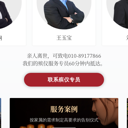
鮦
王玉宝
亲人离世，可致电010-89177866
我们的殡仪
服务专员60分钟内抵达。
联系殡仪专员
服务案例
按家属的需求制定高要求的告别仪式