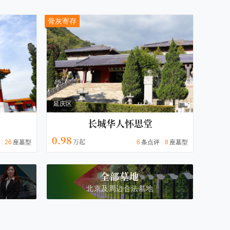
骨灰寄存
延庆区
长城华人怀思堂
0.98
26
座墓型
6
条点评
8
座墓型
全部墓地
北京及周边合法墓地