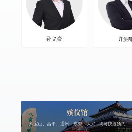
孙义豪
许鮦
殡仪馆
八宝山、昌平、通州、东郊、大兴...均可快速预约