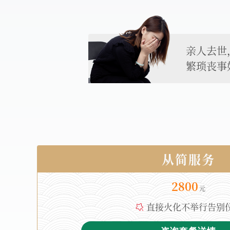
亲人去世
繁琐丧事
从简服务
2800
直接火化不举行告别