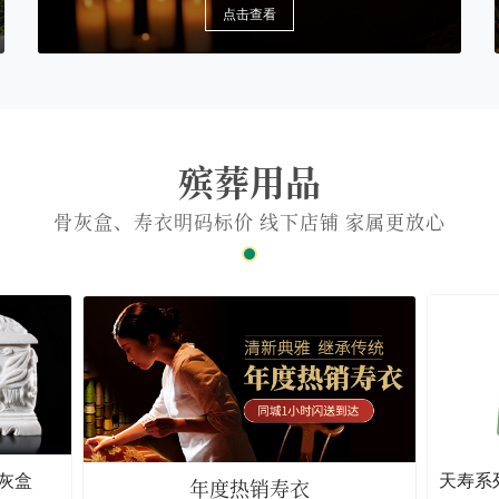
点击查看
殡葬用品
骨灰盒、寿衣明码标价 线下店铺 家属更放心
灰盒
年度热销寿衣