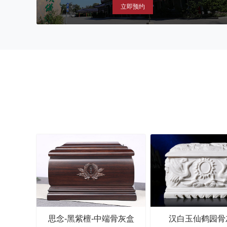
立即预约
思念-黑紫檀-中端骨灰盒
汉白玉仙鹤园骨
年度热销寿衣
年度热销骨灰盒