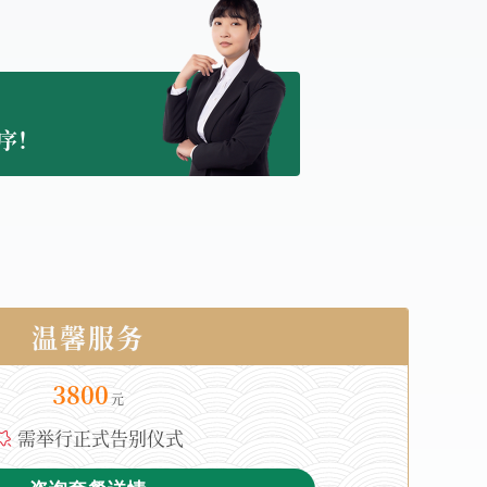
序！
温馨服务
3800
需举行正式告别仪式