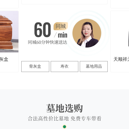
灰盒
骨灰盒
寿衣
墓地用品
墓地选购
合法高性价比墓地 免费专车带看