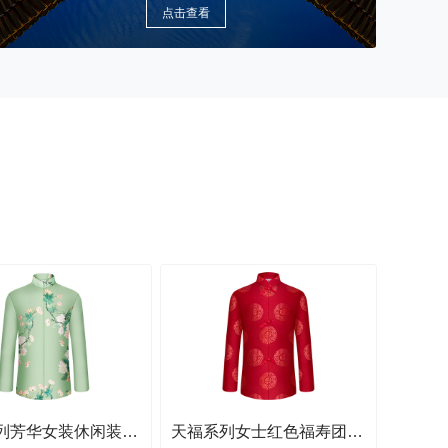
点击查看
天寿系列芳华女装休闲装寿衣套装
天福系列女士红色福寿团寿衣套装
年度热销骨灰盒