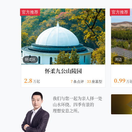
官方推荐
官方推荐
怀柔区
周边
怀柔九公山陵园
2.8
0.99
7
条点评
33
座墓型
我们与您一起为亲人择一处
山水环绕、四季有景的
理想安息之所。