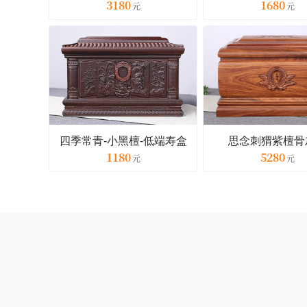
3180
1680
四季常青-小黑檀-低端寿盒
思念刺猬紫檀骨
1180
5280