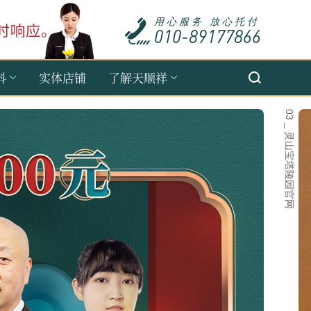
用心服务 放心托付
010-89177866
科
实体店铺
了解天顺祥
03 _ 灵山宝塔陵园官网