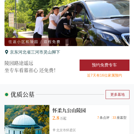
京东河北省三河市灵山脚下
陵园路途遥远
预约免费专车
坐专车看墓省心 还
免费！
近7天有16位家属预约
优质公墓
更多墓地
怀柔九公山陵园
2.8
7
条点评
33
座墓型
北京市怀柔区