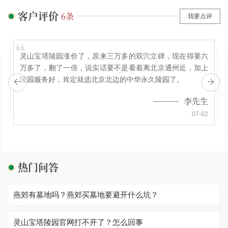
客户评价
6条
我要点评
灵山宝塔陵园涨价了，原来三万多的双穴立碑，现在得要六
万多了，翻了一倍，说实话要不是看着离北京通州近，加上
陵园服务好，肯定就选北京北边的中华永久陵园了。
李先生
07-02
热门问答
燕郊有墓地吗？燕郊买墓地要避开什么坑？
灵山宝塔陵园官网打不开了？怎么回事