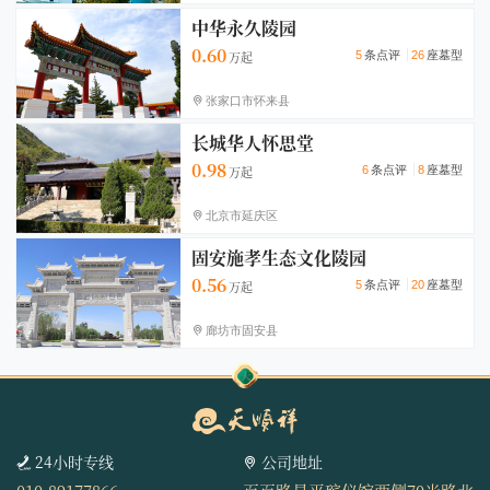
中华永久陵园
0.60
5
条点评
26
座墓型
张家口市怀来县
长城华人怀思堂
0.98
6
条点评
8
座墓型
北京市延庆区
固安施孝生态文化陵园
0.56
5
条点评
20
座墓型
廊坊市固安县
24小时专线
公司地址