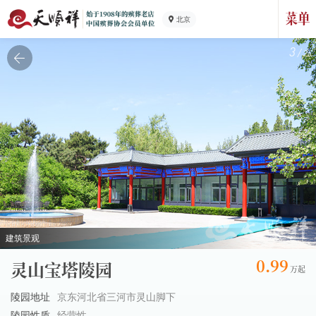
北京
3
/
26
建筑景观
0.99
灵山宝塔陵园
陵园地址
京东河北省三河市灵山脚下
陵园性质
经营性