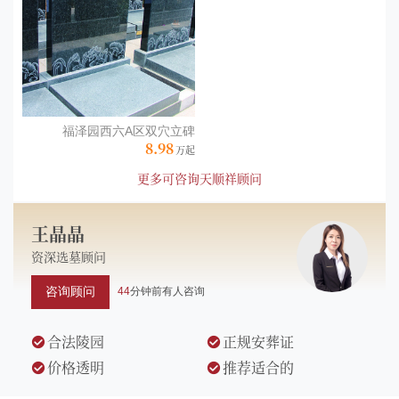
福泽园西六A区双穴立碑
8.98
更多可咨询天顺祥顾问
王晶晶
资深
选墓顾问
咨询顾问
44
分钟前有人咨询
合法陵园
正规安葬证
价格透明
推荐适合的