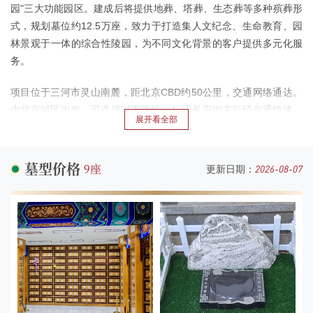
园"三大功能园区。建成后将提供地葬、塔葬、生态葬等多种殡葬形
式，规划墓位约12.5万座，致力于打造集人文纪念、生命教育、园
林景观于一体的综合性陵园，为不同文化背景的客户提供多元化服
务。
项目位于三河市灵山南麓，距北京CBD约50公里，交通网络通达。
由北京城区出发，可选择以下路线：1. 沿长安街东行经京通快速、
通燕高速至102国道直达；2. 经京平高速（平谷方向）东高村出口驶
出，沿三平路南行7公里即可到达。
墓型价格
9座
2026-08-07
更新日期：
灵山属燕山余脉，主峰海拔877米，山体东接燕山山脉，三面环抱平
原。区域内自然景观丰富，山南麓有天然泉眼多处，泉水清澈甘
冽，汇聚成溪后经九十九道湾汇入洵河，形成独特的水系景观，素
有"灵山素玉"自然景观美誉。
灵山塔作为重点文物保护单位，始建于辽代（公元916-1125年），
现存五级八角砖木结构塔体，通高13米。塔基浮雕牡丹、芍药等传
统纹样，塔檐悬挂风铃，山风拂过可传声数里。1998年经文物保护
部门专项修缮，增设汉白玉护栏等保护设施，完好保存了这座千年