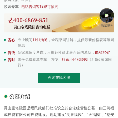
陵园专车
电话咨询客服即可预约
400-6869-851
选墓服务
灵山宝塔陵园咨询电话
省心
专业顾问
1对1沟通
，全程陪同讲解，提供最新价格表等陵园
信息
省钱
站家属角度考虑，只推荐性价比最合适的墓型，
能省尽省
省时
乘坐免费看墓专车，方便、
往返小区和陵园
（2-6位家属同
行）
咨询在线客服
公墓介绍
灵山宝塔陵园是经民政部门批准设立的合法经营性公墓，由三河福
成投资有限公司投资建设。规划建设"灵泉福园"、"天福园"、"慈安