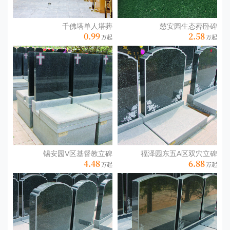
古建的历史风貌。
千佛塔单人塔葬
慈安园生态葬卧碑
0.99
2.58
陵园整体规划充分尊重自然地形，园区内植被覆盖率达85%以上，
松柏苍翠，溪流环绕。依托灵山自然保护区的生态环境优势，结合
现代园林设计理念，打造出静谧雅致的景观空间。毗邻的灵山寺等
历史建筑群，为园区增添了人文底蕴，形成自然景观与人文纪念相
融合的生态园区。
锡安园V区基督教立碑
福泽园东五A区双穴立碑
4.48
6.88