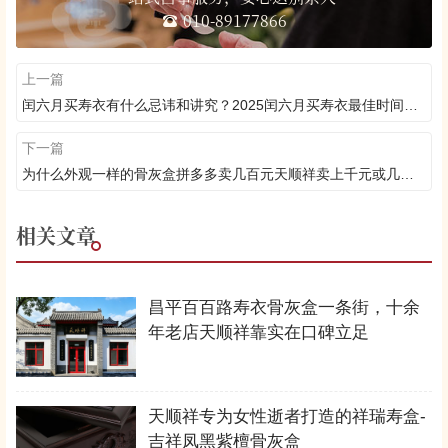
010-89177866
上一篇
闰六月买寿衣有什么忌讳和讲究？2025闰六月买寿衣最佳时间什么时候
下一篇
为什么外观一样的骨灰盒拼多多卖几百元天顺祥卖上千元或几千元？
相关文章
昌平百百路寿衣骨灰盒一条街，十余
年老店天顺祥靠实在口碑立足
天顺祥专为女性逝者打造的祥瑞寿盒-
吉祥凤黑紫檀骨灰盒