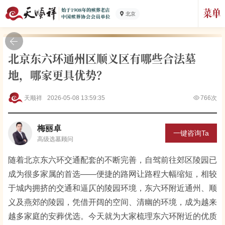
北京
北京东六环通州区顺义区有哪些合法墓
地，哪家更具优势？
天顺祥
2026-05-08 13:59:35
766次
梅丽卓
一键咨询Ta
高级
选墓顾问
随着北京东六环交通配套的不断完善，自驾前往郊区陵园已
成为很多家属的首选——便捷的路网让路程大幅缩短，相较
于城内拥挤的交通和逼仄的陵园环境，东六环附近通州、顺
义及燕郊的陵园，凭借开阔的空间、清幽的环境，成为越来
越多家庭的安葬优选。今天就为大家梳理东六环附近的优质