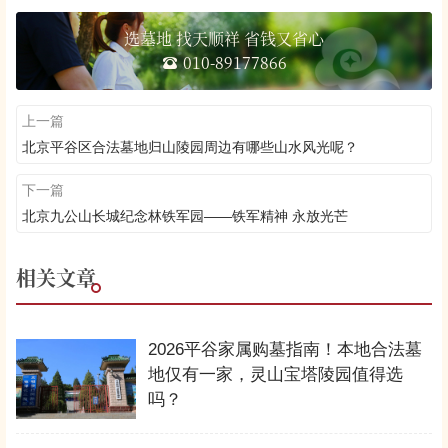
选墓地 找天顺祥 省钱又省心
010-89177866
上一篇
北京平谷区合法墓地归山陵园周边有哪些山水风光呢？
下一篇
北京九公山长城纪念林铁军园——铁军精神 永放光芒
相关文章
2026平谷家属购墓指南！本地合法墓
地仅有一家，灵山宝塔陵园值得选
吗？