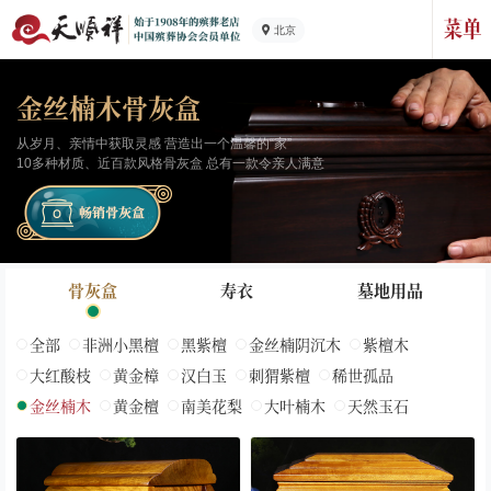
北京
金丝楠木骨灰盒
从岁月、亲情中获取灵感 营造出一个温馨的“家”
10多种材质、近百款风格骨灰盒 总有一款令亲人满意
骨灰盒
寿衣
墓地用品
全部
非洲小黑檀
黑紫檀
金丝楠阴沉木
紫檀木
大红酸枝
黄金樟
汉白玉
刺猬紫檀
稀世孤品
金丝楠木
黄金檀
南美花梨
大叶楠木
天然玉石