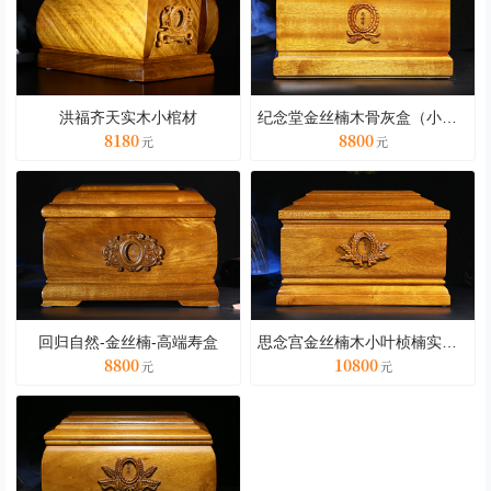
洪福齐天实木小棺材
纪念堂金丝楠木骨灰盒（小款）
8180
8800
回归自然-金丝楠-高端寿盒
思念宫金丝楠木小叶桢楠实木骨灰盒
8800
10800