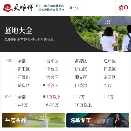
北京
墓地大全
免费陵园专车带看 省心省时选福地
全部
昌平区
海淀区
通州区
区域
朝阳区
丰台区
房山区
怀柔区
石景山
大兴区
顺义区
密云区
延庆区
平谷区
门头沟
周边
全部
1万以下
1-2万
2-4万
起价
4-6万
6-10万
10万以上
生态树葬
选墓专车