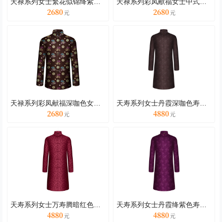
天禄系列女士繁花似锦绛紫寿衣唐装
天禄系列彩凤献福女士中式寿衣套装
2680
2680
天禄系列彩凤献福深咖色女士寿衣套装
天寿系列女士丹霞深咖色寿衣套装
2680
4880
天寿系列女士万寿腾暗红色寿衣唐装
天寿系列女士丹霞绛紫色寿衣套装
4880
4880