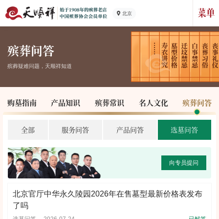
北京
殡葬问答
殡葬疑难问题，天顺祥知道
购墓指南
产品知识
殡葬常识
名人文化
殡葬问答
全部
服务问答
产品问答
选墓问答
向专员提问
北京官厅中华永久陵园2026年在售墓型最新价格表发布
了吗