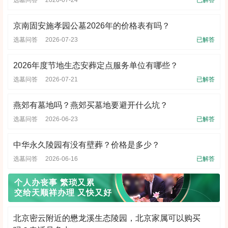
选墓问答
2026-07-24
已解答
京南固安施孝园公墓2026年的价格表有吗？
选墓问答
2026-07-23
已解答
2026年度节地生态安葬定点服务单位有哪些？
选墓问答
2026-07-21
已解答
燕郊有墓地吗？燕郊买墓地要避开什么坑？
选墓问答
2026-06-23
已解答
中华永久陵园有没有壁葬？价格是多少？
选墓问答
2026-06-16
已解答
个人办丧事 繁琐又累
交给天顺祥办理 又快又好
北京密云附近的懋龙溪生态陵园，北京家属可以购买