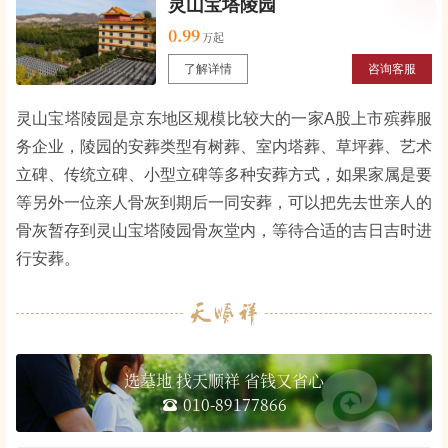
灵山宝塔陵园
0.99
了解详情
咨询客服
灵山宝塔陵园是京东地区规模比较大的一家A股上市殡葬服
务企业，陵园的安葬类型有树葬、室内塔葬、草坪葬、艺术
立碑、传统立碑、小型立碑等多种安葬方式，如果家属是要
等另外一位亲人骨灰到期后一同安葬，可以把先去世亲人的
骨灰暂存到灵山宝塔陵园骨灰堂内，等待合适的吉日吉时进
行安葬。
选墓地 找天顺祥 省钱又省心
010-89177866